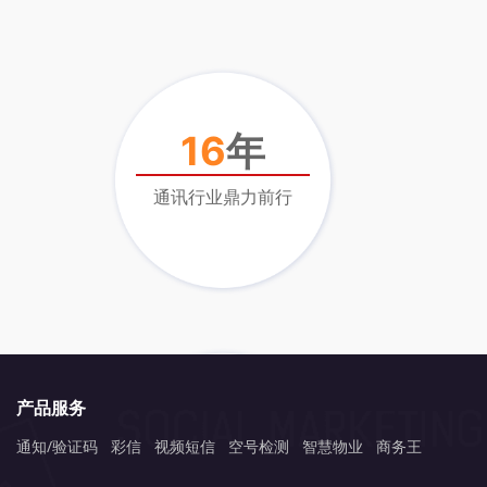
16
年
通讯行业鼎力前行
产品服务
1
亿+
通知/验证码
彩信
视频短信
空号检测
智慧物业
商务王
月发送量